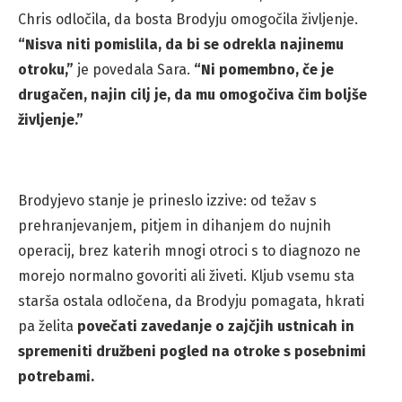
Chris odločila, da bosta Brodyju omogočila življenje.
“Nisva niti pomislila, da bi se odrekla najinemu
otroku,”
je povedala Sara.
“Ni pomembno, če je
drugačen, najin cilj je, da mu omogočiva čim boljše
življenje.”
Brodyjevo stanje je prineslo izzive: od težav s
prehranjevanjem, pitjem in dihanjem do nujnih
operacij, brez katerih mnogi otroci s to diagnozo ne
morejo normalno govoriti ali živeti. Kljub vsemu sta
starša ostala odločena, da Brodyju pomagata, hkrati
pa želita
povečati zavedanje o zajčjih ustnicah in
spremeniti družbeni pogled na otroke s posebnimi
potrebami.