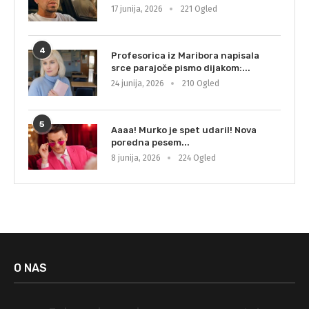
17 junija, 2026
221 Ogled
4
Profesorica iz Maribora napisala
srce parajoče pismo dijakom:...
24 junija, 2026
210 Ogled
5
Aaaa! Murko je spet udaril! Nova
poredna pesem...
8 junija, 2026
224 Ogled
O NAS