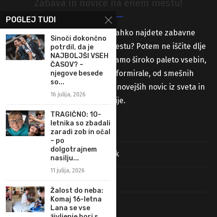
Zabava in novice na enem mestu!
POGLEJ TUDI
Iščete spletno stran, kjer lahko najdete zabavne
Sinoči dokončno
vsebine in novice na enem mestu? Potem ne iščite dlje
potrdil, da je
NAJBOLJŠI VSEH
od naše spletne strani! Ponujamo široko paleto vsebin,
ČASOV? –
ki vas bodo zabavale in informirale, od smešnih
njegove besede
so...
videoposnetkov in slik do najnovejših novic iz sveta in
16 julija, 2026
Slovenije.
TRAGIČNO: 10-
letnika so zbadali
Stran s prispevki
zaradi zob in očal
– po
dolgotrajnem
Pravila uporabe in pravni pouk
nasilju...
11 julija, 2026
Najdi nas na Facebooku
Žalost do neba:
Komaj 16-letna
O piškotkih (Cookies)
Lana se vse
življenje bori s