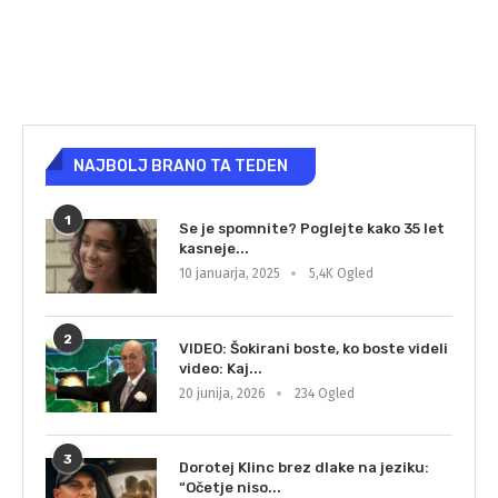
NAJBOLJ BRANO TA TEDEN
1
Se je spomnite? Poglejte kako 35 let
kasneje...
10 januarja, 2025
5,4K Ogled
2
VIDEO: Šokirani boste, ko boste videli
video: Kaj...
20 junija, 2026
234 Ogled
3
Dorotej Klinc brez dlake na jeziku:
“Očetje niso...