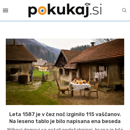
Leta 1587 je v čez noč izginilo 115 vaščanov.
Na leseno tablo je bilo napisana ena beseda
Njihovi domovi so ostali nedotaknjeni, hrana je bila