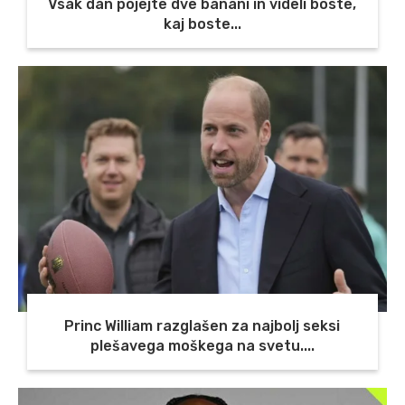
Vsak dan pojejte dve banani in videli boste,
kaj boste...
Princ William razglašen za najbolj seksi
plešavega moškega na svetu....