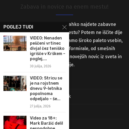
Zabava in novice na enem mestu!
Iščete spletno stran, kjer lahko najdete zabavne
POGLEJ TUDI
vsebine in novice na enem mestu? Potem ne iščite dlje
VIDEO: Nenaden
od naše spletne strani! Ponujamo široko paleto vsebin,
peščeni vrtinec
ki vas bodo zabavale in informirale, od smešnih
divjal čez teniško
igrišče v Krškem –
videoposnetkov in slik do najnovejših novic iz sveta in
poglej,...
Slovenije.
30 julija, 2026
VIDEO: Stricu se
Stran s prispevki
je na rojstnem
dnevu 9-letnika
popolnoma
Pravila uporabe in pravni pouk
odpeljalo – še...
27 julija, 2026
Najdi nas na Facebooku
Video za 18+:
Mark Baržić delil
O piškotkih (Cookies)
nespodobne