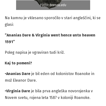
FOTO: brenau.edu
Na kamnu je vklesano sporočilo v stari angleščini, ki se
glasi:
“Ananias Dare & Virginia went hence unto heaven
1591”
Poleg napisa je vgraviran tudi križ.
Kaj to pomeni?
•
Ananias Dare
je bil eden od kolonistov Roanoke in
mož Eleanor Dare.
•
Virginia Dare
je bila prva angleška novorojenka v
Novem svetu, rojena leta 1587 v koloniji Roanoke.