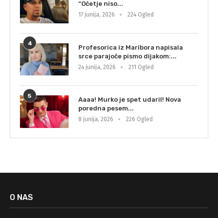
“Očetje niso...
17 junija, 2026
224 Ogled
4
Profesorica iz Maribora napisala
srce parajoče pismo dijakom:...
24 junija, 2026
211 Ogled
5
Aaaa! Murko je spet udaril! Nova
poredna pesem...
8 junija, 2026
226 Ogled
O NAS