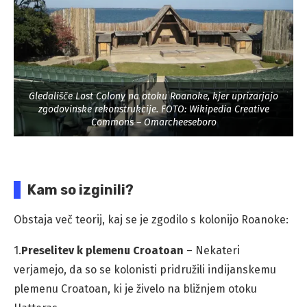
Gledališče Lost Colony na otoku Roanoke, kjer uprizarjajo
zgodovinske rekonstrukcije. FOTO: Wikipedia Creative
Commons – Omarcheeseboro
Kam so izginili?
Obstaja več teorij, kaj se je zgodilo s kolonijo Roanoke:
1.
Preselitev k plemenu Croatoan
– Nekateri
verjamejo, da so se kolonisti pridružili indijanskemu
plemenu Croatoan, ki je živelo na bližnjem otoku