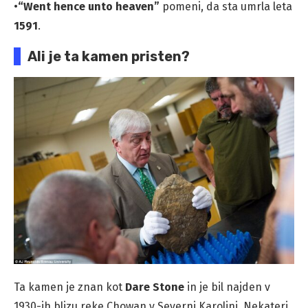
•
“Went hence unto heaven”
pomeni, da sta umrla leta
1591
.
Ali je ta kamen pristen?
Ta kamen je znan kot
Dare Stone
in je bil najden v
1930-ih blizu reke Chowan v Severni Karolini. Nekateri