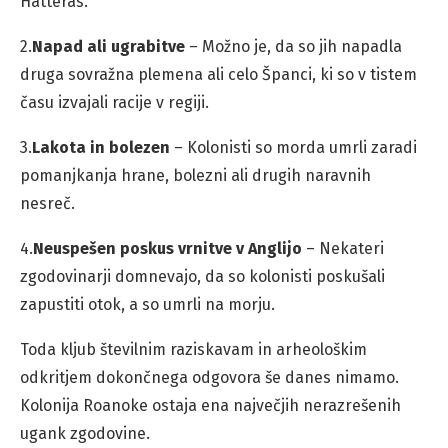
Hatteras.
2.
Napad ali ugrabitve
– Možno je, da so jih napadla
druga sovražna plemena ali celo Španci, ki so v tistem
času izvajali racije v regiji.
3.
Lakota in bolezen
– Kolonisti so morda umrli zaradi
pomanjkanja hrane, bolezni ali drugih naravnih
nesreč.
4.
Neuspešen poskus vrnitve v Anglijo
– Nekateri
zgodovinarji domnevajo, da so kolonisti poskušali
zapustiti otok, a so umrli na morju.
Toda kljub številnim raziskavam in arheološkim
odkritjem dokončnega odgovora še danes nimamo.
Kolonija Roanoke ostaja ena največjih nerazrešenih
ugank zgodovine.