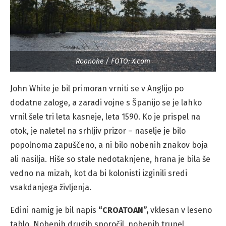
Roanoke / FOTO: X.com
John White je bil primoran vrniti se v Anglijo po
dodatne zaloge, a zaradi vojne s Španijo se je lahko
vrnil šele tri leta kasneje, leta 1590. Ko je prispel na
otok, je naletel na srhljiv prizor – naselje je bilo
popolnoma zapuščeno, a ni bilo nobenih znakov boja
ali nasilja. Hiše so stale nedotaknjene, hrana je bila še
vedno na mizah, kot da bi kolonisti izginili sredi
vsakdanjega življenja.
Edini namig je bil napis
“CROATOAN”,
vklesan v leseno
tablo. Nobenih drugih sporočil, nobenih trupel,