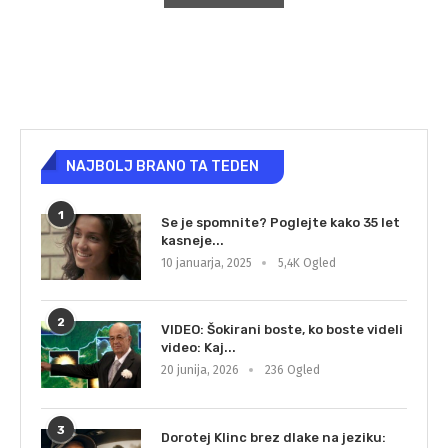
NAJBOLJ BRANO TA TEDEN
1
Se je spomnite? Poglejte kako 35 let
kasneje...
10 januarja, 2025
5,4K Ogled
2
VIDEO: Šokirani boste, ko boste videli
video: Kaj...
20 junija, 2026
236 Ogled
3
Dorotej Klinc brez dlake na jeziku: