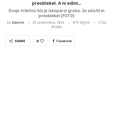
preoblekel. A ni edini…
Svojo triletno hči je izkopal iz groba. Jo očistil in
preoblekel (FOTO)
by
Davorin
25 septembra, 2024
879
Ogled
3 Čas
Branja
0
SHARE
Facebook