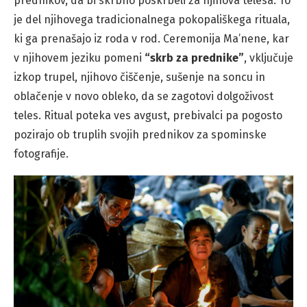
prednikov, da bi skrbno poskrbeli za njihova telesa. To
je del njihovega tradicionalnega pokopališkega rituala,
ki ga prenašajo iz roda v rod. Ceremonija Ma’nene, kar
v njihovem jeziku pomeni
“skrb za prednike”
, vključuje
izkop trupel, njihovo čiščenje, sušenje na soncu in
oblačenje v novo obleko, da se zagotovi dolgoživost
teles. Ritual poteka ves avgust, prebivalci pa pogosto
pozirajo ob truplih svojih prednikov za spominske
fotografije.