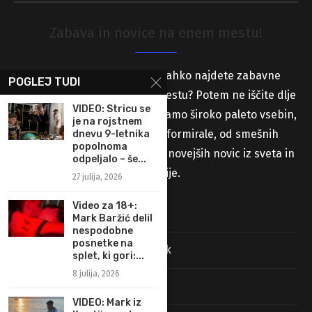
Zabava in novice na enem mestu!
Iščete spletno stran, kjer lahko najdete zabavne
POGLEJ TUDI
vsebine in novice na enem mestu? Potem ne iščite dlje
VIDEO: Stricu se
od naše spletne strani! Ponujamo široko paleto vsebin,
je na rojstnem
ki vas bodo zabavale in informirale, od smešnih
dnevu 9-letnika
popolnoma
videoposnetkov in slik do najnovejših novic iz sveta in
odpeljalo – še...
Slovenije.
27 julija, 2026
Video za 18+:
Stran s prispevki
Mark Baržić delil
nespodobne
posnetke na
Pravila uporabe in pravni pouk
splet, ki gori:...
8 julija, 2026
Najdi nas na Facebooku
VIDEO: Mark iz