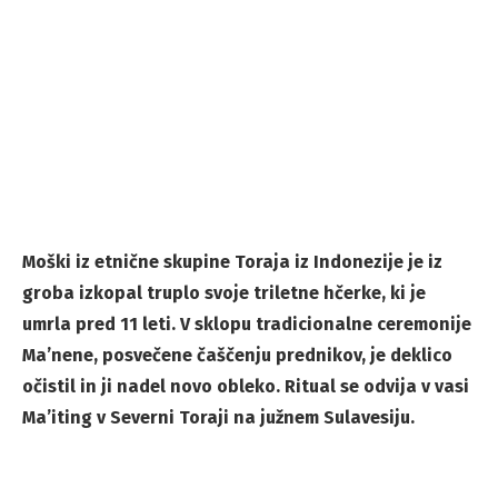
Moški iz etnične skupine Toraja iz Indonezije je iz
groba izkopal truplo svoje triletne hčerke, ki je
umrla pred 11 leti. V sklopu tradicionalne ceremonije
Ma’nene, posvečene čaščenju prednikov, je deklico
očistil in ji nadel novo obleko. Ritual se odvija v vasi
Ma’iting v Severni Toraji na južnem Sulavesiju.