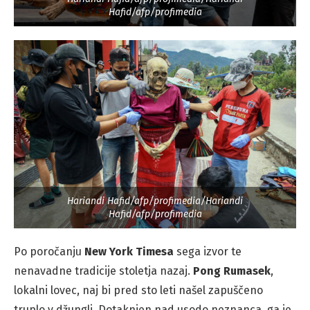
Hafid/afp/profimedia
Hariandi Hafid/afp/profimedia/Hariandi
Hafid/afp/profimedia
Po poročanju
New York Timesa
sega izvor te
nenavadne tradicije stoletja nazaj.
Pong Rumasek
,
lokalni lovec, naj bi pred sto leti našel zapuščeno
truplo v džungli. Dotaknjen nad usodo neznanca, ga je