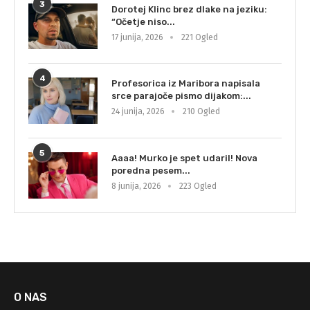
3
Dorotej Klinc brez dlake na jeziku:
“Očetje niso...
17 junija, 2026
221 Ogled
4
Profesorica iz Maribora napisala
srce parajoče pismo dijakom:...
24 junija, 2026
210 Ogled
5
Aaaa! Murko je spet udaril! Nova
poredna pesem...
8 junija, 2026
223 Ogled
O NAS