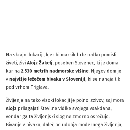
Na skrajni lokaciji, kjer bi marsikdo le redko pomislil
živeti, živi
Alojz Žakelj
, poseben Slovenec, ki je doma
kar na
2.530 metrih nadmorske višine
. Njegov dom je
v
najvišje ležečem bivaku v Sloveniji
, ki se nahaja tik
pod vrhom Triglava.
Življenje na tako visoki lokaciji je polno izzivov, saj mora
Alojz
prilagajati številne vidike svojega vsakdana,
vendar ga ta življenjski slog neizmerno osrečuje.
Bivanje v bivaku, daleč od udobja modernega življenja,