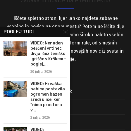
Zabava in novice na enem mestu!
Iščete spletno stran, kjer lahko najdete zabavne
vsebine in novice na enem mestu? Potem ne iščite dlje
POGLEJ TUDI
od naše spletne strani! Ponujamo široko paleto vsebin,
ki vas bodo zabavale in informirale, od smešnih
VIDEO: Nenaden
peščeni vrtinec
videoposnetkov in slik do najnovejših novic iz sveta in
divjal čez teniško
igrišče v Krškem –
Slovenije.
poglej,...
30 julija, 2026
Stran s prispevki
VIDEO: Hrvaška
babica postavila
Pravila uporabe in pravni pouk
ogromen bazen
sredi ulice, ker
“nima prostora
Najdi nas na Facebooku
v...
2 julija, 2026
O piškotkih (Cookies)
VIDEO: