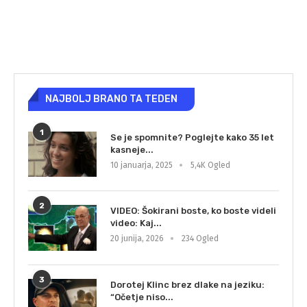
NAJBOLJ BRANO TA TEDEN
1
Se je spomnite? Poglejte kako 35 let
kasneje...
10 januarja, 2025
5,4K Ogled
2
VIDEO: Šokirani boste, ko boste videli
video: Kaj...
20 junija, 2026
234 Ogled
3
Dorotej Klinc brez dlake na jeziku:
“Očetje niso...