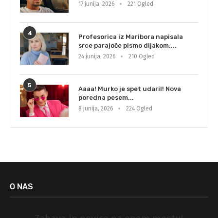
17 junija, 2026
221 Ogled
4
Profesorica iz Maribora napisala
srce parajoče pismo dijakom:...
24 junija, 2026
210 Ogled
5
Aaaa! Murko je spet udaril! Nova
poredna pesem...
8 junija, 2026
224 Ogled
O NAS