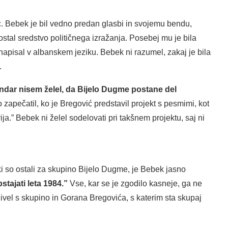
. Bebek je bil vedno predan glasbi in svojemu bendu,
postal sredstvo političnega izražanja. Posebej mu je bila
apisal v albanskem jeziku. Bebek ni razumel, zakaj je bila
.
endar nisem želel, da Bijelo Dugme postane del
zapečatil, ko je Bregović predstavil projekt s pesmimi, kot
vija.” Bebek ni želel sodelovati pri takšnem projektu, saj ni
ki so ostali za skupino Bijelo Dugme, je Bebek jasno
tajati leta 1984.”
Vse, kar se je zgodilo kasneje, ga ne
ivel s skupino in Gorana Bregovića, s katerim sta skupaj