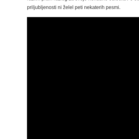
priljubljenosti ni želel peti nekaterih pesmi.