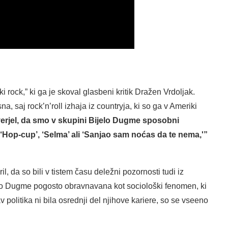
i rock,” ki ga je skoval glasbeni kritik Dražen Vrdoljak.
, saj rock’n’roll izhaja iz countryja, ki so ga v Ameriki
rjel, da smo v skupini Bijelo Dugme sposobni
o ‘Hop-cup’, ‘Selma’ ali ‘Sanjao sam noćas da te nema,'”
l, da so bili v tistem času deležni pozornosti tudi iz
ijelo Dugme pogosto obravnavana kot sociološki fenomen, ki
politika ni bila osrednji del njihove kariere, so se vseeno