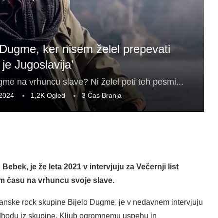
 Dugme, ker nisem želel prepevati
 je Jugoslavija’
gme na vrhuncu slave? Ni želel peti teh pesmi...
 2024
1,2K
Ogled
3 Čas Branja
bek, je že leta 2021 v intervjuju za Večernji list
istem času na vrhuncu svoje slave.
anske rock skupine Bijelo Dugme, je v nedavnem intervjuju
 odhodu iz skupine. Kljub ogromnemu uspehu in