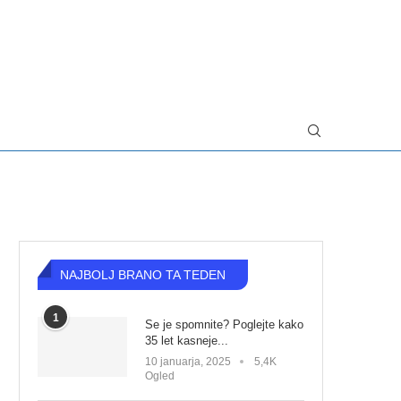
NAJBOLJ BRANO TA TEDEN
1
Se je spomnite? Poglejte kako
35 let kasneje...
10 januarja, 2025
5,4K
Ogled