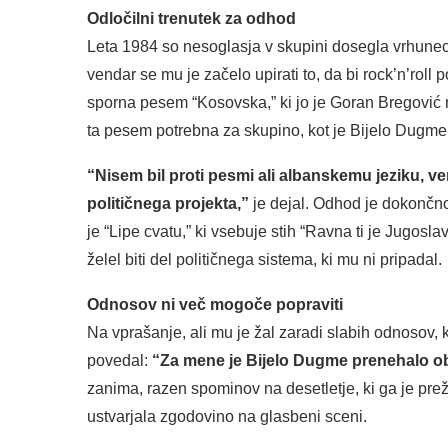
Odločilni trenutek za odhod
Leta 1984 so nesoglasja v skupini dosegla vrhunec
vendar se mu je začelo upirati to, da bi rock’n’roll 
sporna pesem “Kosovska,” ki jo je Goran Bregović n
ta pesem potrebna za skupino, kot je Bijelo Dugme
“Nisem bil proti pesmi ali albanskemu jeziku, v
političnega projekta,”
je dejal. Odhod je dokončno 
je “Lipe cvatu,” ki vsebuje stih “Ravna ti je Jugosla
želel biti del političnega sistema, ki mu ni pripadal.
Odnosov ni več mogoče popraviti
Na vprašanje, ali mu je žal zaradi slabih odnosov, 
povedal:
“Za mene je Bijelo Dugme prenehalo obs
zanima, razen spominov na desetletje, ki ga je prež
ustvarjala zgodovino na glasbeni sceni.