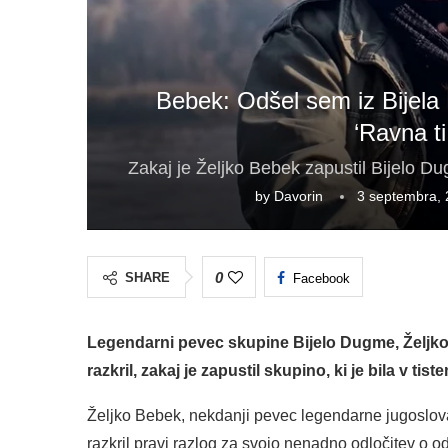
Bebek: Odšel sem iz Bijela
‘Ravna ti
Zakaj je Željko Bebek zapustil Bijelo Du
by
Davorin
3 septembra,
0
SHARE
Facebook
Legendarni pevec skupine Bijelo Dugme, Željko Be
razkril, zakaj je zapustil skupino, ki je bila v t
Željko Bebek, nekdanji pevec legendarne jugoslov
razkril pravi razlog za svojo nenadno odločitev o