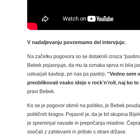
V nadaljevanju povzemamo del intervjuja:
Na začetku pogovora so se dotaknili izraza “pastirsk
Bebek pojasnjuje, da mu ta oznaka sprva ni bila jasna
ustvarjali kavboji, pri nas pa pastirji.
“Vedno sem ve
preoblikovati vsako idejo v rock’n’roll, naj bo t
pravi Bebek.
Ko se je pogovor obrnil na politiko, je Bebek poudari
političnih krogov. Pojasnil je, da je bil skupina B
je spreminjal navade in prepričanja mladine. Čeprav 
soočali z zahtevami in pritiski s strani države.