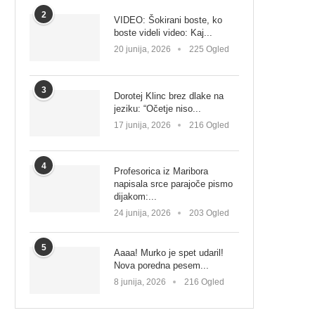
2
VIDEO: Šokirani boste, ko
boste videli video: Kaj...
20 junija, 2026
225 Ogled
3
Dorotej Klinc brez dlake na
jeziku: “Očetje niso...
17 junija, 2026
216 Ogled
4
Profesorica iz Maribora
napisala srce parajoče pismo
dijakom:...
24 junija, 2026
203 Ogled
5
Aaaa! Murko je spet udaril!
Nova poredna pesem...
8 junija, 2026
216 Ogled