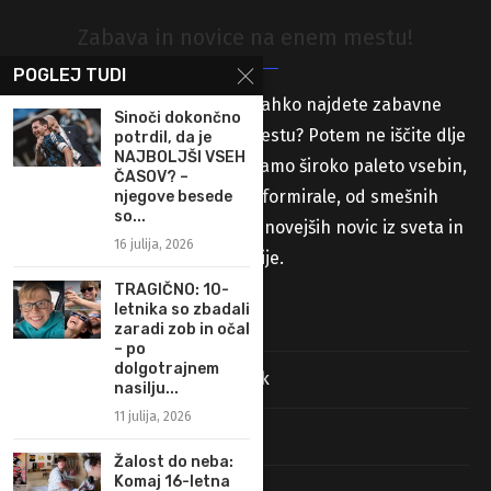
Zabava in novice na enem mestu!
POGLEJ TUDI
Iščete spletno stran, kjer lahko najdete zabavne
Sinoči dokončno
vsebine in novice na enem mestu? Potem ne iščite dlje
potrdil, da je
NAJBOLJŠI VSEH
od naše spletne strani! Ponujamo široko paleto vsebin,
ČASOV? –
ki vas bodo zabavale in informirale, od smešnih
njegove besede
so...
videoposnetkov in slik do najnovejših novic iz sveta in
16 julija, 2026
Slovenije.
TRAGIČNO: 10-
letnika so zbadali
Stran s prispevki
zaradi zob in očal
– po
dolgotrajnem
Pravila uporabe in pravni pouk
nasilju...
11 julija, 2026
Najdi nas na Facebooku
Žalost do neba:
Komaj 16-letna