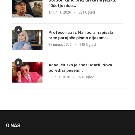
Dorotej Klinc brez dlake na jeziku:
“Očetje niso...
17 junija, 2026
221 Ogled
4
Profesorica iz Maribora napisala
srce parajoče pismo dijakom:...
24 junija, 2026
210 Ogled
5
Aaaa! Murko je spet udaril! Nova
poredna pesem...
8 junija, 2026
224 Ogled
O NAS