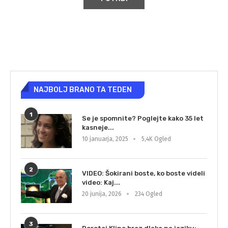
NAJBOLJ BRANO TA TEDEN
1
Se je spomnite? Poglejte kako 35 let
kasneje...
10 januarja, 2025
5,4K Ogled
2
VIDEO: Šokirani boste, ko boste videli
video: Kaj...
20 junija, 2026
234 Ogled
3