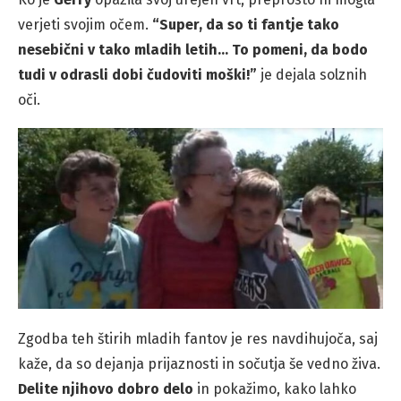
verjeti svojim očem.
“Super, da so ti fantje tako
nesebični v tako mladih letih… To pomeni, da bodo
tudi v odrasli dobi čudoviti moški!”
je dejala solznih
oči.
Zgodba teh štirih mladih fantov je res navdihujoča, saj
kaže, da so dejanja prijaznosti in sočutja še vedno živa.
Delite njihovo dobro delo
in pokažimo, kako lahko