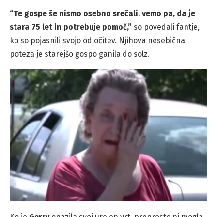
“Te gospe še nismo osebno srečali, vemo pa, da je
stara 75 let in potrebuje pomoč,”
so povedali fantje,
ko so pojasnili svojo odločitev. Njihova nesebična
poteza je starejšo gospo ganila do solz.
Ko je
Gerry
opazila svoj urejen vrt, preprosto ni mogla