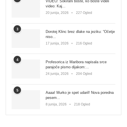
VIDEO: Šokirani boste, ko boste videli
video: Kaj...
20 junija, 2026
227 Ogled
3
Dorotej Klinc brez dlake na jeziku: “Očetje
niso...
17 junija, 2026
216 Ogled
4
Profesorica iz Maribora napisala srce
parajoče pismo dijakom:...
24 junija, 2026
204 Ogled
5
Aaaa! Murko je spet udaril! Nova poredna
pesem...
8 junija, 2026
218 Ogled