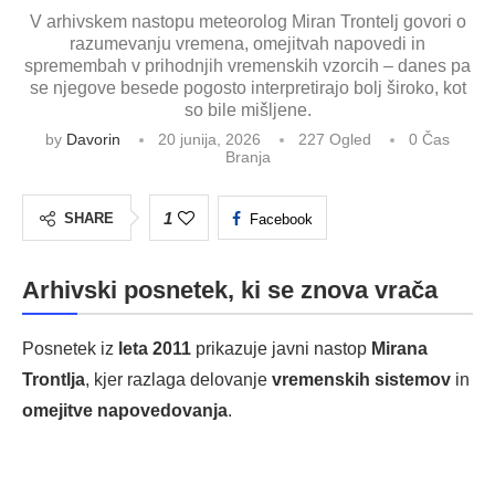
V arhivskem nastopu meteorolog Miran Trontelj govori o
razumevanju vremena, omejitvah napovedi in
spremembah v prihodnjih vremenskih vzorcih – danes pa
se njegove besede pogosto interpretirajo bolj široko, kot
so bile mišljene.
by
Davorin
20 junija, 2026
227
Ogled
0 Čas
Branja
1
SHARE
Facebook
Arhivski posnetek, ki se znova vrača
Posnetek iz
leta 2011
prikazuje javni nastop
Mirana
Trontlja
, kjer razlaga delovanje
vremenskih sistemov
in
omejitve napovedovanja
.