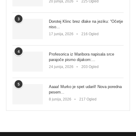
20 junija, 2026
225 Ogled
3
Dorotej Klinc brez dlake na jeziku: “Očetje
niso...
17 junija, 2026
216 Ogled
4
Profesorica iz Maribora napisala srce
parajoče pismo dijakom:...
24 junija, 2026
203 Ogled
5
Aaaa! Murko je spet udaril! Nova poredna
pesem...
8 junija, 2026
217 Ogled