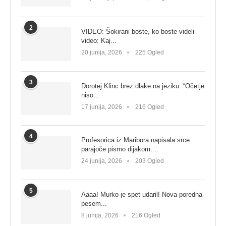
2
VIDEO: Šokirani boste, ko boste videli
video: Kaj...
20 junija, 2026
225 Ogled
3
Dorotej Klinc brez dlake na jeziku: “Očetje
niso...
17 junija, 2026
216 Ogled
4
Profesorica iz Maribora napisala srce
parajoče pismo dijakom:...
24 junija, 2026
203 Ogled
5
Aaaa! Murko je spet udaril! Nova poredna
pesem...
8 junija, 2026
216 Ogled