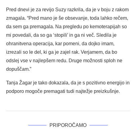
Pred dnevi je za revijo Suzy razkrila, da je v boju z rakom
zmagala. “Pred mano je še obsevanje, toda lahko rečem,
da sem ga premagala. Na pregledu po kemoterapijah so
mi povedali, da so ga ‘stopili’ in ga ni več. Sledila je
ohranitvena operacija, kar pomeni, da dojko imam,
izrezali so le del, ki ga je zajel rak. Verjamem, da bo
odslej vse v najlepšem redu. Druge možnosti sploh ne
dopuščam.”
Tanja Žagar je tako dokazala, da je s pozitivno energijo in
podporo mogoče premagati tudi najtežje preizkušnje.
PRIPOROČAMO