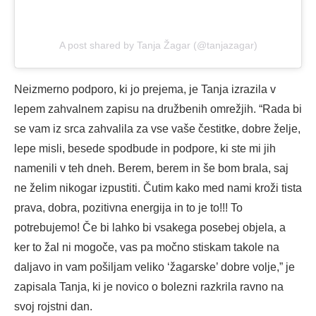
A post shared by Tanja Žagar (@tanjazagar)
Neizmerno podporo, ki jo prejema, je Tanja izrazila v
lepem zahvalnem zapisu na družbenih omrežjih. “Rada bi
se vam iz srca zahvalila za vse vaše čestitke, dobre želje,
lepe misli, besede spodbude in podpore, ki ste mi jih
namenili v teh dneh. Berem, berem in še bom brala, saj
ne želim nikogar izpustiti. Čutim kako med nami kroži tista
prava, dobra, pozitivna energija in to je to!!! To
potrebujemo! Če bi lahko bi vsakega posebej objela, a
ker to žal ni mogoče, vas pa močno stiskam takole na
daljavo in vam pošiljam veliko ‘žagarske’ dobre volje,” je
zapisala Tanja, ki je novico o bolezni razkrila ravno na
svoj rojstni dan.