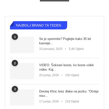
NAJBOLJ BRANO TA TEDEN
1
Se je spomnite? Poglejte kako 35 let
kasneje...
10 januarja, 2025
5,4K Ogled
2
VIDEO: Šokirani boste, ko boste videli
video: Kaj...
20 junija, 2026
230 Ogled
3
Dorotej Klinc brez dlake na jeziku: “Očetje
niso...
17 junija, 2026
218 Ogled