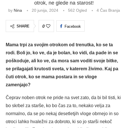
otrok, ne glede na starost!
by
Nina
20 junija, 2024
562
Ogled
4 Čas Branja
0
SHARE
Facebook
Mama trpi za svojim otrokom od trenutka, ko se ta
rodi.
Boli jo, ko ve, da je bolan, ko vidi, da pade in se
poškoduje, ali ko ve, da mora sam voditi svoje bitke,
se prilagajati krutosti sveta, v katerem živimo.
Kaj pa
čuti otrok, ko se mama postara in se vloge
zamenjajo?
Čeprav noben otrok ne pride na svet zato, da bi bil tisti, ki
bo skrbel za starše, ko bo čas za to, nekako velja za
normalno, da se po nekaj desetletjih vloge obrnejo in so
otroci lahko hvaležni za dobroto, ki so jo starši nekoč