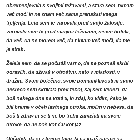
obremenjevala s svojimi težavami, a stara sem, nimam
več moči in ne znam več sama prenašati vsega
trpljenja. Leta sem te varovala pred svojo žalostjo,
varovala sem te pred svojimi težavami, nisem hotela,
da veš, da ne morem več, da nimam več moči, da me
je strah.
Želela sem, da se počutiš varno, da ne poznaš skrbi
odraslih, da uživaš v otroštvu, nato v mladosti, v
družini. Svojo bolečino, svoje pomanjkljivosti in svojo
nesrečo sem skrivala pred teboj, saj sem vedela, da
boš nekega dne na vrsti ti, in zdaj, ko vidim, kako je
biti breme v očeh lastnega otroka, molim v nebesa, da
boš ti zdrav in se ti ne bo treba zanašati na svoje
otroke, da ne boš končal kot jaz.
Občutek, da si v breme bitju, ki ga imaš najraje na