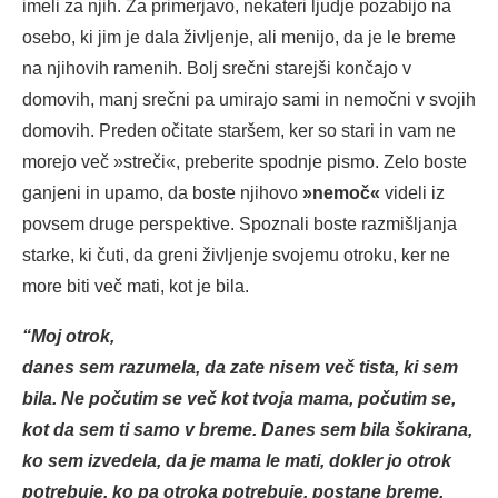
imeli za njih.
Za primerjavo, nekateri ljudje pozabijo na
osebo, ki jim je dala življenje, ali menijo, da je le breme
na njihovih ramenih.
Bolj srečni starejši končajo v
domovih, manj srečni pa umirajo sami in nemočni v svojih
domovih.
Preden očitate staršem, ker so stari in vam ne
morejo več »streči«, preberite spodnje pismo.
Zelo boste
ganjeni in upamo, da boste njihovo
»nemoč«
videli iz
povsem druge perspektive.
Spoznali boste razmišljanja
starke, ki čuti, da greni življenje svojemu otroku, ker ne
more biti več mati, kot je bila.
“Moj otrok,
danes sem razumela, da zate nisem več tista, ki sem
bila. Ne počutim se več kot tvoja mama, počutim se,
kot da
sem ti samo v breme. Danes sem bila šokirana,
ko sem izvedela, da je mama le mati, dokler jo otrok
potrebuje, ko pa otroka potrebuje, postane breme.