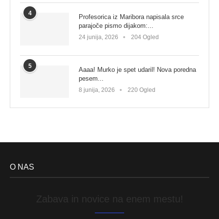
4
Profesorica iz Maribora napisala srce
parajoče pismo dijakom:...
24 junija, 2026
204 Ogled
5
Aaaa! Murko je spet udaril! Nova poredna
pesem...
8 junija, 2026
220 Ogled
O NAS
Zabava in novice na enem mestu!