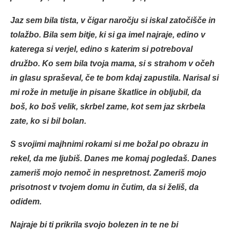
Jaz sem bila tista, v čigar naročju si iskal zatočišče in
tolažbo. Bila sem bitje, ki si ga imel najraje, edino v
katerega si verjel, edino s katerim si potreboval
družbo. Ko sem bila tvoja mama, si s strahom v očeh
in glasu spraševal, če te bom kdaj zapustila. Narisal si
mi rože in metulje in pisane škatlice in obljubil, da
boš, ko boš velik, skrbel zame, kot sem jaz skrbela
zate, ko si bil bolan.
S svojimi majhnimi rokami si me božal po obrazu in
rekel, da me ljubiš. Danes me komaj pogledaš. Danes
zameriš mojo nemoč in nespretnost. Zameriš mojo
prisotnost v tvojem domu in čutim, da si želiš, da
odidem.
Najraje bi ti prikrila svojo bolezen in te ne bi