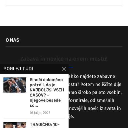
O NAS
Zabava in novice na enem mestu!
POGLEJ TUDI
Iščete spletno stran, kjer lahko najdete zabavne
Sinoči dokončno
vsebine in novice na enem mestu? Potem ne iščite dlje
potrdil, da je
NAJBOLJŠI VSEH
od naše spletne strani! Ponujamo široko paleto vsebin,
ČASOV? –
ki vas bodo zabavale in informirale, od smešnih
njegove besede
so...
videoposnetkov in slik do najnovejših novic iz sveta in
16 julija, 2026
Slovenije.
TRAGIČNO: 10-