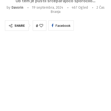
Ob tem je pustil srceparajočo sporočilo...
by
Davorin
19 septembra, 2024
467
Ogled
2 Čas
Branja
0
SHARE
Facebook