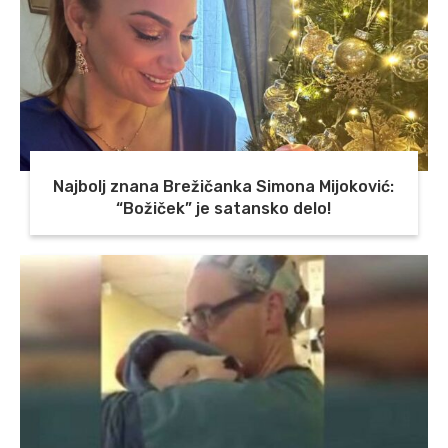
Najbolj znana Brežičanka Simona Mijoković:
“Božiček” je satansko delo!