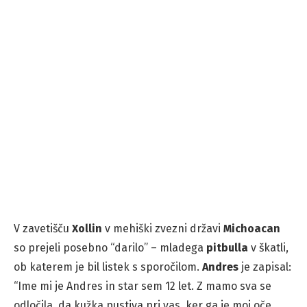
V zavetišču
Xollin
v mehiški zvezni državi
Michoacan
so prejeli posebno “darilo” – mladega
pitbulla
v škatli,
ob katerem je bil listek s sporočilom.
Andres
je zapisal:
“Ime mi je Andres in star sem 12 let. Z mamo sva se
odločila, da kužka pustiva pri vas, ker ga je moj oče