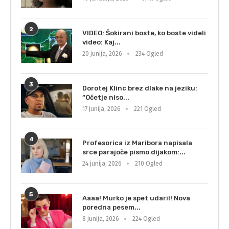
2
VIDEO: Šokirani boste, ko boste videli
video: Kaj...
20 junija, 2026
234 Ogled
3
Dorotej Klinc brez dlake na jeziku:
“Očetje niso...
17 junija, 2026
221 Ogled
4
Profesorica iz Maribora napisala
srce parajoče pismo dijakom:...
24 junija, 2026
210 Ogled
5
Aaaa! Murko je spet udaril! Nova
poredna pesem...
8 junija, 2026
224 Ogled