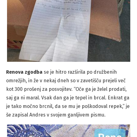
Renova zgodba
se je hitro razširila po družbenih
omrežjih, in že v nekaj dneh so v zavetišču prejeli več
kot 300 prošenj za posvojitev. “Oče ga je želel prodati,
saj ga ni maral. Vsak dan ga je tepel in brcal. Enkrat ga
je tako močno brcnil, da se mu je poškodoval repek,” je
še zapisal Andres v svojem ganljivem pismu.