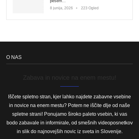
pesem...
8 junija, 2026
223 Ogled
O NAS
Zabava in novice na enem mestu!
Iščete spletno stran, kjer lahko najdete zabavne vsebine
in novice na enem mestu? Potem ne iščite dlje od naše
spletne strani! Ponujamo široko paleto vsebin, ki vas
bodo zabavale in informirale, od smešnih videoposnetkov
in slik do najnovejših novic iz sveta in Slovenije.