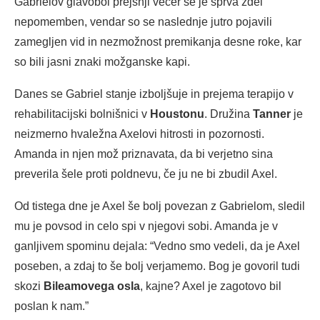
Gabrielov glavobol prejšnji večer se je sprva zdel
nepomemben, vendar so se naslednje jutro pojavili
zamegljen vid in nezmožnost premikanja desne roke, kar
so bili jasni znaki možganske kapi.
Danes se Gabriel stanje izboljšuje in prejema terapijo v
rehabilitacijski bolnišnici v
Houstonu
. Družina
Tanner
je
neizmerno hvaležna Axelovi hitrosti in pozornosti.
Amanda in njen mož priznavata, da bi verjetno sina
preverila šele proti poldnevu, če ju ne bi zbudil Axel.
Od tistega dne je Axel še bolj povezan z Gabrielom, sledil
mu je povsod in celo spi v njegovi sobi. Amanda je v
ganljivem spominu dejala: “Vedno smo vedeli, da je Axel
poseben, a zdaj to še bolj verjamemo. Bog je govoril tudi
skozi
Bileamovega osla
, kajne? Axel je zagotovo bil
poslan k nam.”