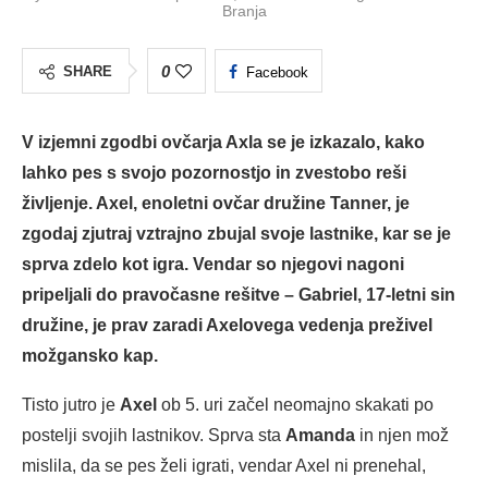
Branja
0
SHARE
Facebook
V izjemni zgodbi ovčarja Axla se je izkazalo, kako
lahko pes s svojo pozornostjo in zvestobo reši
življenje. Axel, enoletni ovčar družine Tanner, je
zgodaj zjutraj vztrajno zbujal svoje lastnike, kar se je
sprva zdelo kot igra. Vendar so njegovi nagoni
pripeljali do pravočasne rešitve – Gabriel, 17-letni sin
družine, je prav zaradi Axelovega vedenja preživel
možgansko kap.
Tisto jutro je
Axel
ob 5. uri začel neomajno skakati po
postelji svojih lastnikov. Sprva sta
Amanda
in njen mož
mislila, da se pes želi igrati, vendar Axel ni prenehal,