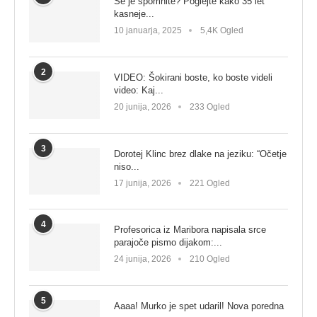
Se je spomnite? Poglejte kako 35 let
kasneje...
10 januarja, 2025
5,4K Ogled
2
VIDEO: Šokirani boste, ko boste videli
video: Kaj...
20 junija, 2026
233 Ogled
3
Dorotej Klinc brez dlake na jeziku: “Očetje
niso...
17 junija, 2026
221 Ogled
4
Profesorica iz Maribora napisala srce
parajoče pismo dijakom:...
24 junija, 2026
210 Ogled
5
Aaaa! Murko je spet udaril! Nova poredna