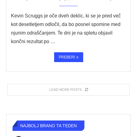
Kevin Scruggs je oče dveh deklic, ki se je pred več
kot desetletjem odločil, da bo posnel spomine med
njunim odraščanjem. Te dni je na spletu objavil
končni rezultat po …
PREBERI
LOAD MORE POSTS
NAJBOLJ BRANO TA TEDEN