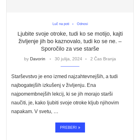
Luč na poti
Odnosi
Ljubite svoje otroke, tudi ko se motijo, kajti
življenje jih bo kaznovalo, tudi ko se ne. –
Sporočilo za vse starše
by
Davorin
30 julija, 2024
2 Čas Branja
Starševstvo je eno izmed najzahtevnejših, a tudi
najbogatejših izkušenj v življenju. Ena
najpomembnejših lekcij, ki se jih morajo starši
naučiti, je, kako ljubiti svoje otroke kljub njihovim
napakam. V svetu, …
PREBERI