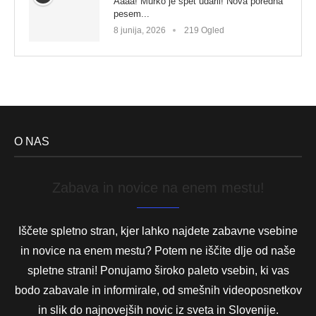
Aaaa! Murko je spet udaril! Nova poredna
pesem...
8 junija, 2026
219 Ogled
O NAS
Zabava in novice na enem mestu!
Iščete spletno stran, kjer lahko najdete zabavne vsebine
in novice na enem mestu? Potem ne iščite dlje od naše
spletne strani! Ponujamo široko paleto vsebin, ki vas
bodo zabavale in informirale, od smešnih videoposnetkov
in slik do najnovejših novic iz sveta in Slovenije.