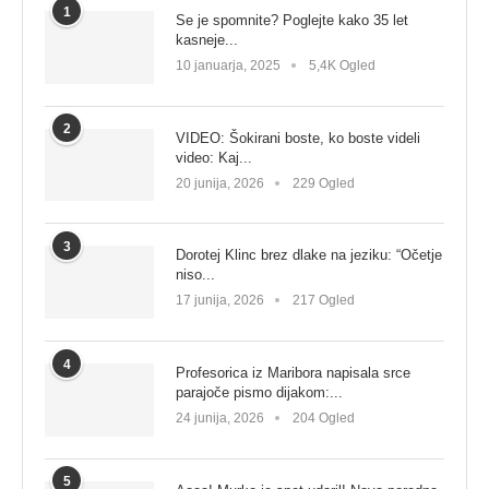
1
Se je spomnite? Poglejte kako 35 let
kasneje...
10 januarja, 2025
5,4K Ogled
2
VIDEO: Šokirani boste, ko boste videli
video: Kaj...
20 junija, 2026
229 Ogled
3
Dorotej Klinc brez dlake na jeziku: “Očetje
niso...
17 junija, 2026
217 Ogled
4
Profesorica iz Maribora napisala srce
parajoče pismo dijakom:...
24 junija, 2026
204 Ogled
5