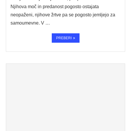
Njihova moč in predanost pogosto ostajata
neopaženi, njihove žrtve pa se pogosto jemljejo za
samoumevne. V …
PREBERI