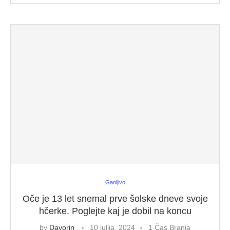
Ganljivo
Oče je 13 let snemal prve šolske dneve svoje
hčerke. Poglejte kaj je dobil na koncu
by
Davorin
10 julija, 2024
1 Čas Branja