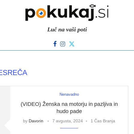
Luč na vaši poti
ESREČA
Nenavadno
(VIDEO) Ženska na motorju in pazljiva in
hudo pade
by
Davorin
7 avgusta, 2024
1 Čas Branja