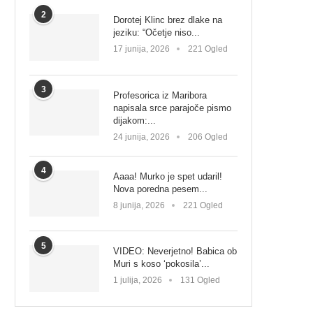
2
Dorotej Klinc brez dlake na
jeziku: “Očetje niso...
17 junija, 2026
221 Ogled
3
Profesorica iz Maribora
napisala srce parajoče pismo
dijakom:...
24 junija, 2026
206 Ogled
4
Aaaa! Murko je spet udaril!
Nova poredna pesem...
8 junija, 2026
221 Ogled
5
VIDEO: Neverjetno! Babica ob
Muri s koso ‘pokosila’...
1 julija, 2026
131 Ogled