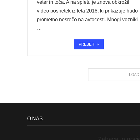
veter in toča. A na spletu je znova obkrožil
video posnetek iz leta 2018, ki prikazuje hudo
prometno nesrečo na avtocesti. Mnogi vozniki
…
PREBERI
LOAD
O NAS
Zabava in nov