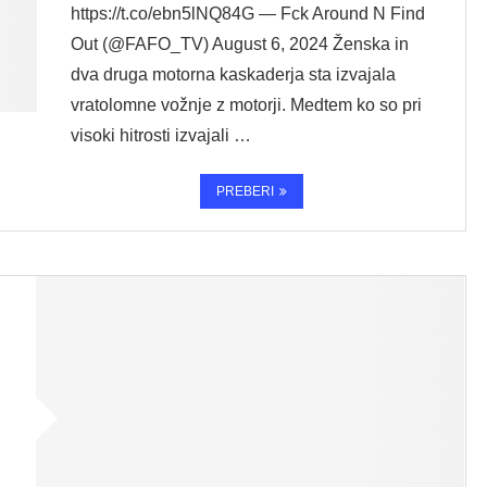
https://t.co/ebn5lNQ84G — Fck Around N Find
Out (@FAFO_TV) August 6, 2024 Ženska in
dva druga motorna kaskaderja sta izvajala
vratolomne vožnje z motorji. Medtem ko so pri
visoki hitrosti izvajali …
PREBERI