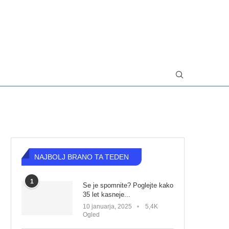
NAJBOLJ BRANO TA TEDEN
1
Se je spomnite? Poglejte kako
35 let kasneje...
10 januarja, 2025
5,4K
Ogled