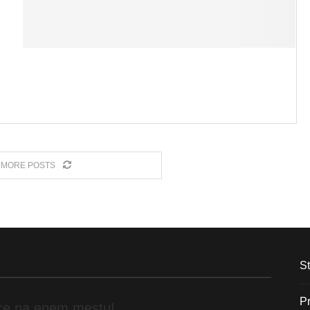
 MORE POSTS
St
Pr
ice na enem mestu!